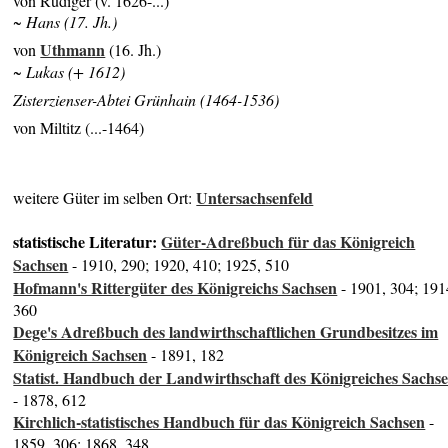
von Rüdiger (v. 1626-...)
~ Hans (17. Jh.)
Uthmann
von
(16. Jh.)
~ Lukas (+ 1612)
Zisterzienser-Abtei Grünhain (1464-1536)
von Miltitz (...-1464)
Untersachsenfeld
weitere Güter im selben Ort:
statistische Literatur:
Güter-Adreßbuch für das Königreich
Sachsen
- 1910, 290; 1920, 410; 1925, 510
Hofmann's Rittergüter des Königreichs Sachsen
- 1901, 304; 191
360
Dege's Adreßbuch des landwirthschaftlichen Grundbesitzes im
Königreich Sachsen
- 1891, 182
Statist. Handbuch der Landwirthschaft des Königreiches Sachs
- 1878, 612
Kirchlich-statistisches Handbuch für das Königreich Sachsen
-
1859, 306; 1868, 348