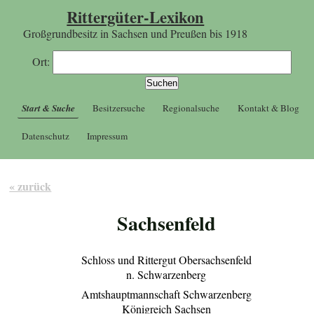
Rittergüter-Lexikon
Großgrundbesitz in Sachsen und Preußen bis 1918
Ort:
Start & Suche
Besitzersuche
Regionalsuche
Kontakt & Blog
Datenschutz
Impressum
« zurück
Sachsenfeld
Schloss und Rittergut Obersachsenfeld
n. Schwarzenberg
Amtshauptmannschaft Schwarzenberg
Königreich Sachsen