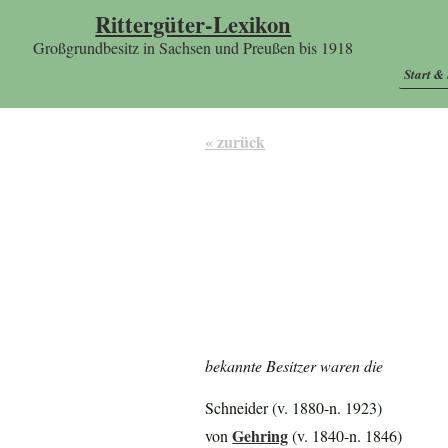
Rittergüter-Lexikon
Großgrundbesitz in Sachsen und Preußen bis 1918
Start &
« zurück
bekannte Besitzer waren die
Schneider (v. 1880-n. 1923)
Gehring
von
(v. 1840-n. 1846)