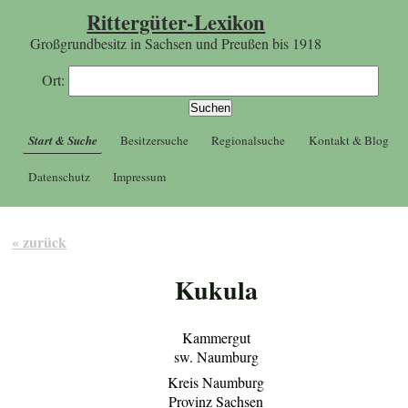
Rittergüter-Lexikon
Großgrundbesitz in Sachsen und Preußen bis 1918
Ort:
Start & Suche
Besitzersuche
Regionalsuche
Kontakt & Blog
Datenschutz
Impressum
« zurück
Kukula
Kammergut
sw. Naumburg
Kreis Naumburg
Provinz Sachsen