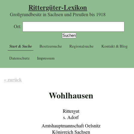
Rittergüter-Lexikon
Großgrundbesitz in Sachsen und Preußen bis 1918
Ort:
Start & Suche
Besitzersuche
Regionalsuche
Kontakt & Blog
Datenschutz
Impressum
« zurück
Wohlhausen
Rittergut
s. Adorf
Amtshauptmannschaft Oelsnitz
Königreich Sachsen