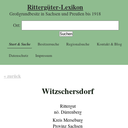
Rittergüter-Lexikon
Großgrundbesitz in Sachsen und Preußen bis 1918
Ort:
Start & Suche
Besitzersuche
Regionalsuche
Kontakt & Blog
Datenschutz
Impressum
« zurück
Witzschersdorf
Rittergut
nö. Dürrenberg
Kreis Merseburg
Provinz Sachsen