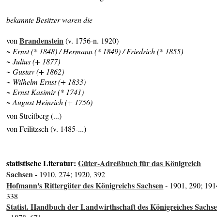
bekannte Besitzer waren die
Brandenstein
von
(v. 1756-n. 1920)
~ Ernst (* 1848) / Hermann (* 1849) / Friedrich (* 1855)
~ Julius (+ 1877)
~ Gustav (+ 1862)
~ Wilhelm Ernst (+ 1833)
~ Ernst Kasimir (* 1741)
~ August Heinrich (+ 1756)
von Streitberg (...)
von Feilitzsch (v. 1485-...)
statistische Literatur:
Güter-Adreßbuch für das Königreich
Sachsen
- 1910, 274; 1920, 392
Hofmann's Rittergüter des Königreichs Sachsen
- 1901, 290; 191
338
Statist. Handbuch der Landwirthschaft des Königreiches Sachs