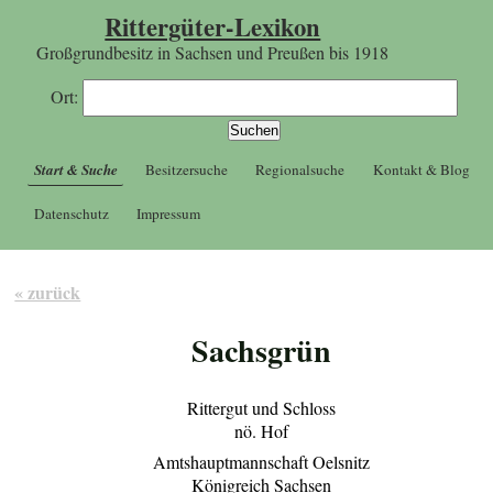
Rittergüter-Lexikon
Großgrundbesitz in Sachsen und Preußen bis 1918
Ort:
Start & Suche
Besitzersuche
Regionalsuche
Kontakt & Blog
Datenschutz
Impressum
« zurück
Sachsgrün
Rittergut und Schloss
nö. Hof
Amtshauptmannschaft Oelsnitz
Königreich Sachsen