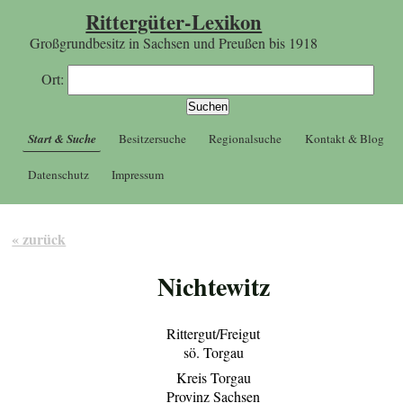
Rittergüter-Lexikon
Großgrundbesitz in Sachsen und Preußen bis 1918
Ort:
Start & Suche
Besitzersuche
Regionalsuche
Kontakt & Blog
Datenschutz
Impressum
« zurück
Nichtewitz
Rittergut/Freigut
sö. Torgau
Kreis Torgau
Provinz Sachsen