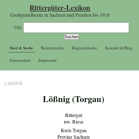
Rittergüter-Lexikon
Großgrundbesitz in Sachsen und Preußen bis 1918
Ort:
Start & Suche
Besitzersuche
Regionalsuche
Kontakt & Blog
Datenschutz
Impressum
« zurück
Lößnig (Torgau)
Rittergut
nw. Riesa
Kreis Torgau
Provinz Sachsen