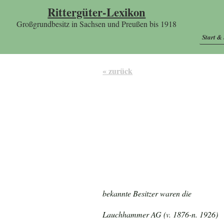
Rittergüter-Lexikon
Großgrundbesitz in Sachsen und Preußen bis 1918
Start &
« zurück
bekannte Besitzer waren die
Lauchhammer AG (v. 1876-n. 1926)