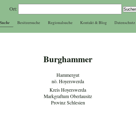
Ort:
 Suche
Besitzersuche
Regionalsuche
Kontakt & Blog
Datenschutz
Burghammer
Hammergut
nö. Hoyerswerda
Kreis Hoyerswerda
Markgraftum Oberlausitz
Provinz Schlesien