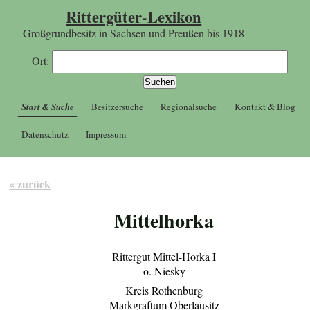
Rittergüter-Lexikon
Großgrundbesitz in Sachsen und Preußen bis 1918
Ort:
Start & Suche
Besitzersuche
Regionalsuche
Kontakt & Blog
Datenschutz
Impressum
« zurück
Mittelhorka
Rittergut Mittel-Horka I
ö. Niesky
Kreis Rothenburg
Markgraftum Oberlausitz