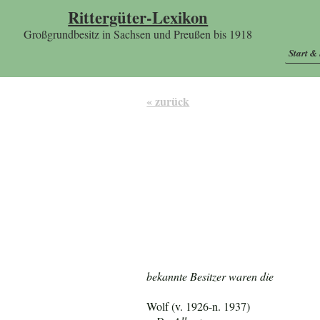
Rittergüter-Lexikon
Großgrundbesitz in Sachsen und Preußen bis 1918
Start &
« zurück
bekannte Besitzer waren die
Wolf (v. 1926-n. 1937)