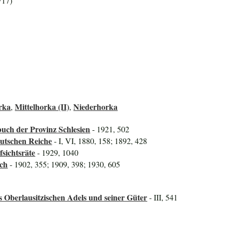
717)
rka
Mittelhorka (II)
Niederhorka
,
,
uch der Provinz Schlesien
- 1921, 502
utschen Reiche
- I, VI, 1880, 158; 1892, 428
sichtsräte
- 1929, 1040
uch
- 1902, 355; 1909, 398; 1930, 605
s Oberlausitzischen Adels und seiner Güter
- III, 541