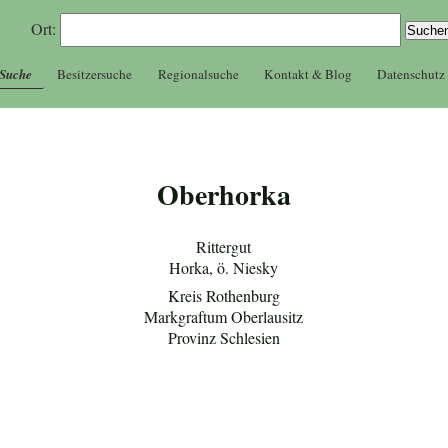
Ort:
 Suche
Besitzersuche
Regionalsuche
Kontakt & Blog
Datenschutz
Oberhorka
Rittergut
Horka, ö. Niesky
Kreis Rothenburg
Markgraftum Oberlausitz
Provinz Schlesien