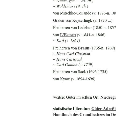
~ Ottilie (geb ..., 20. Jh.)
~ Woldemar (19. Jh.)
von Mitschke-Collande (v. 1876-n. 18
Grafen von Keyserlingk (v. 1870-...)
Freiherren von Ledebur (1850-n. 1857
L’Estocq
von
(v. 1841-n. 1846)
~ Karl (+ 1864)
Braun
Freiherren von
(1735-n. 1769)
~ Hans Carl Christian
~ Hans Christoph
~ Carl Gottlob (+ 1759)
Freiherren von Sack (1696-1735)
von Kyaw (v. 1694-1696)
Niedergi
weitere Güter im selben Ort:
statistische Literatur:
Güter-Adreßb
Handbuch des Grundbesitzes im De