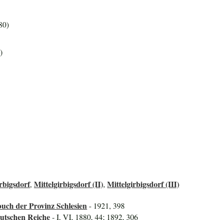
80)
)
rbigsdorf
Mittelgirbigsdorf (II)
Mittelgirbigsdorf (III)
,
,
uch der Provinz Schlesien
- 1921, 398
utschen Reiche
- I, VI, 1880, 44; 1892, 306