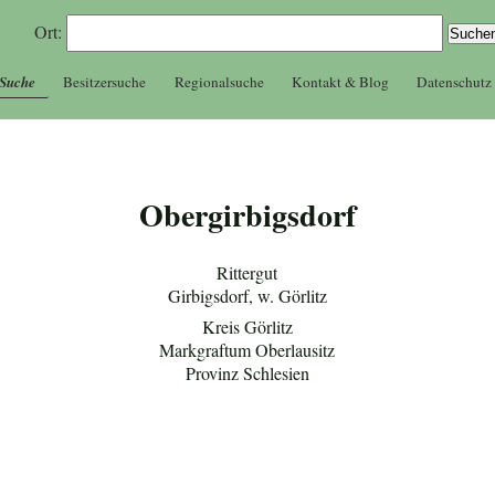
Ort:
 Suche
Besitzersuche
Regionalsuche
Kontakt & Blog
Datenschutz
Obergirbigsdorf
Rittergut
Girbigsdorf, w. Görlitz
Kreis Görlitz
Markgraftum Oberlausitz
Provinz Schlesien