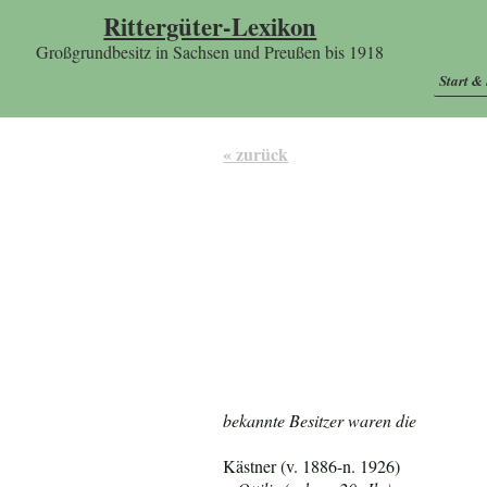
Rittergüter-Lexikon
Großgrundbesitz in Sachsen und Preußen bis 1918
Start &
« zurück
bekannte Besitzer waren die
Kästner (v. 1886-n. 1926)