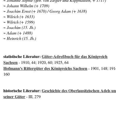
~ Johanne Sophie (geb. von Ziegler und Klipphausen, + 1717)
~ Johann Wilhelm (+ 1709)
~ Joachim Ernst (+ 1670) / Georg Adam (+ 1638)
~ Wilrich (+ 1633)
~ Wilrich (+ 1599)
~ Joachim (15. Jh.)
~ Adam (+ 1488)
~ Heinrich (15. Jh.)
statistische Literatur:
Güter-Adreßbuch für das Königreich
Sachsen
- 1910, 44; 1920, 60; 1925, 64
Hofmann's Rittergüter des Königreichs Sachsen
- 1901, 148; 191
160
historische Literatur:
Geschichte des Oberlausitzischen Adels u
seiner Güter
- III, 279