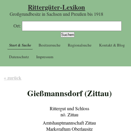
Rittergüter-Lexikon
Großgrundbesitz in Sachsen und Preußen bis 1918
Ort:
Start & Suche
Besitzersuche
Regionalsuche
Kontakt & Blog
Datenschutz
Impressum
« zurück
Gießmannsdorf (Zittau)
Rittergut und Schloss
nö. Zittau
Amtshauptmannschaft Zittau
Markgraftum Oberlausitz