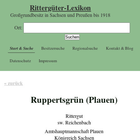
Rittergüter-Lexikon
Großgrundbesitz in Sachsen und Preußen bis 1918
Ort:
Start & Suche
Besitzersuche
Regionalsuche
Kontakt & Blog
Datenschutz
Impressum
« zurück
Ruppertsgrün (Plauen)
Rittergut
sw. Reichenbach
Amtshauptmannschaft Plauen
Königreich Sachsen