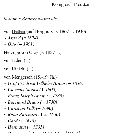
Königreich Preußen
bekannte Besitzer waren die
Detten
von
(auf Borgholz, v. 1867-n. 1930)
~ Arnold (* 1874)
~ Otto (+ 1901)
Herzöge von Croy (v. 1857-...)
von Jaden (...)
von Rinteln (...)
von Mengersen (15.-19. Jh.)
~ Graf Friedrich Wilhelm Bruno (+ 1836)
~ Clemens August (+ 1800)
~ Franz Joseph Anton (+ 1780)
~ Burchard Bruno (+ 1730)
~ Christian Falk (+ 1690)
~ Bodo Burchard (+ n. 1630)
~ Cord (+ 1613)
~ Hermann (+ 1585)
~ Hermann d. J. (+ 1558) / Kord (16. Jh.)