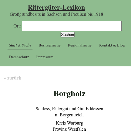
Rittergüter-Lexikon
Großgrundbesitz in Sachsen und Preußen bis 1918
Ort:
Start & Suche
Besitzersuche
Regionalsuche
Kontakt & Blog
Datenschutz
Impressum
« zurück
Borgholz
Schloss, Rittergut und Gut Eddessen
n. Borgentreich
Kreis Warburg
Provinz Westfalen