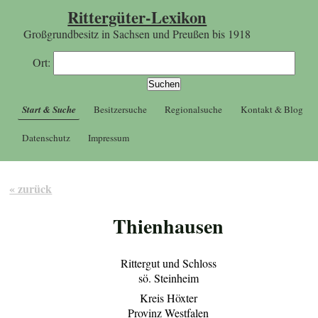
Rittergüter-Lexikon
Großgrundbesitz in Sachsen und Preußen bis 1918
Ort:
Start & Suche
Besitzersuche
Regionalsuche
Kontakt & Blog
Datenschutz
Impressum
« zurück
Thienhausen
Rittergut und Schloss
sö. Steinheim
Kreis Höxter
Provinz Westfalen