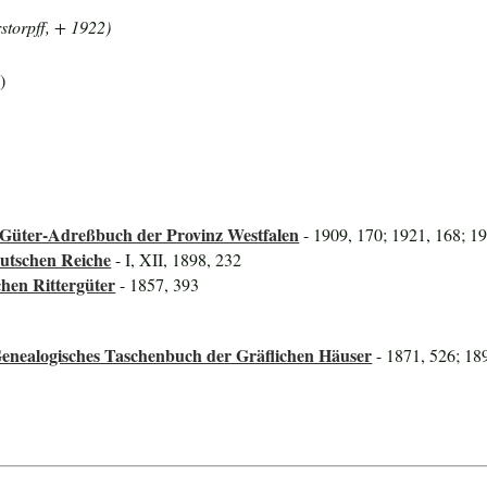
storpff, + 1922)
)
Güter-Adreßbuch der Provinz Westfalen
- 1909, 170; 1921, 168; 1
utschen Reiche
- I, XII, 1898, 232
hen Rittergüter
- 1857, 393
Genealogisches Taschenbuch der Gräflichen Häuser
- 1871, 526; 18