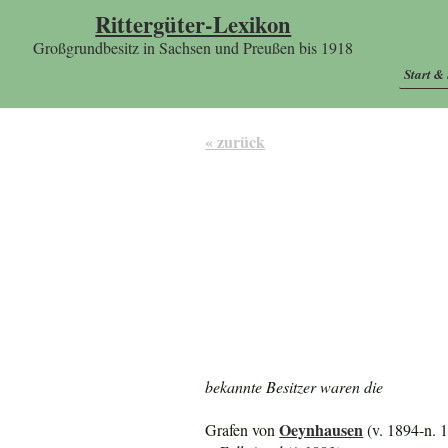
Rittergüter-Lexikon
Großgrundbesitz in Sachsen und Preußen bis 1918
Start &
« zurück
bekannte Besitzer waren die
Oeynhausen
Grafen von
(v. 1894-n. 