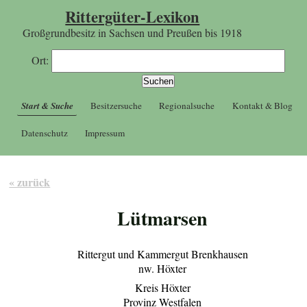
Rittergüter-Lexikon
Großgrundbesitz in Sachsen und Preußen bis 1918
Ort:
Start & Suche
Besitzersuche
Regionalsuche
Kontakt & Blog
Datenschutz
Impressum
« zurück
Lütmarsen
Rittergut und Kammergut Brenkhausen
nw. Höxter
Kreis Höxter
Provinz Westfalen