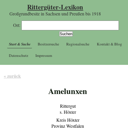
Rittergüter-Lexikon
Großgrundbesitz in Sachsen und Preußen bis 1918
Ort:
Start & Suche
Besitzersuche
Regionalsuche
Kontakt & Blog
Datenschutz
Impressum
« zurück
Amelunxen
Rittergut
s. Höxter
Kreis Höxter
Provinz Westfalen