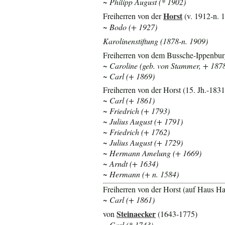
~ Philipp August (* 1902)
Horst
Freiherren von der
(v. 1912-n. 
~ Bodo (+ 1927)
Karolinenstiftung (1878-n. 1909)
Freiherren von dem Bussche-Ippenbu
~ Caroline (geb. von Stammer, + 187
~ Carl (+ 1869)
Freiherren von der Horst (15. Jh.-1831
~ Carl (+ 1861)
~ Friedrich (+ 1793)
~ Julius August (+ 1791)
~ Friedrich (+ 1762)
~ Julius August (+ 1729)
~ Hermann Amelung (+ 1669)
~ Arndt (+ 1634)
~ Hermann (+ n. 1584)
Freiherren von der Horst (auf Haus H
~ Carl (+ 1861)
Steinaecker
von
(1643-1775)
~ Carl (* 1743)