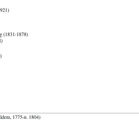
1921)
rg (1831-1878)
8)
)
aldem, 1775-n. 1804)