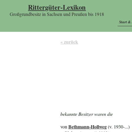
Rittergüter-Lexikon
Großgrundbesitz in Sachsen und Preußen bis 1918
Start &
« zurück
bekannte Besitzer waren die
Bethmann-Hollweg
von
(v. 1930-...)