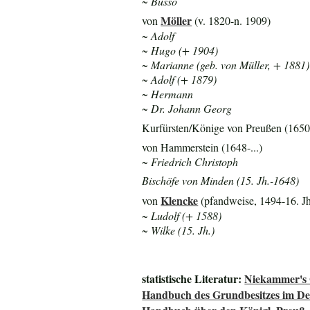
~ Busso
Möller
von
(v. 1820-n. 1909)
~ Adolf
~ Hugo (+ 1904)
~ Marianne (geb. von Müller, + 1881)
~ Adolf (+ 1879)
~ Hermann
~ Dr. Johann Georg
Kurfürsten/Könige von Preußen (1650-
von Hammerstein (1648-...)
~ Friedrich Christoph
Bischöfe von Minden (15. Jh.-1648)
Klencke
von
(pfandweise, 1494-16. Jh
~ Ludolf (+ 1588)
~ Wilke (15. Jh.)
statistische Literatur:
Niekammer's 
Handbuch des Grundbesitzes im De