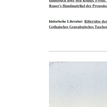
Handbuch über den Königl. Preuß.
Rauer's Handmatrikel der Preussisc
historische Literatur:
Rittersitze d
Gothaisches Genealogisches Tasche