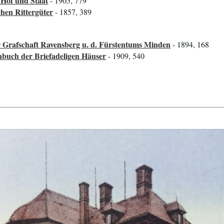
 Hof und Staat
- 1905, 779
hen Rittergüter
- 1857, 389
er Grafschaft Ravensberg u. d. Fürstentums Minden
- 1894, 168
nbuch der Briefadeligen Häuser
- 1909, 540