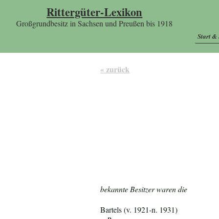
Rittergüter-Lexikon
Großgrundbesitz in Sachsen und Preußen bis 1918
Start &
« zurück
bekannte Besitzer waren die
Bartels (v. 1921-n. 1931)