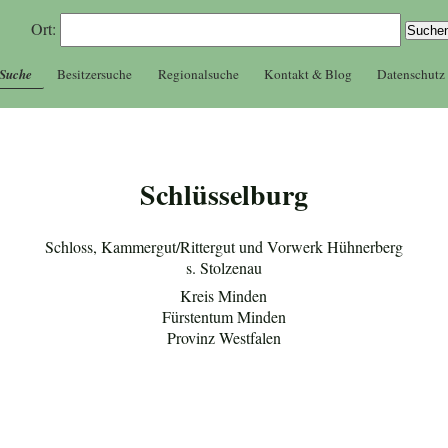
Ort:
 Suche
Besitzersuche
Regionalsuche
Kontakt & Blog
Datenschutz
Schlüsselburg
Schloss, Kammergut/Rittergut und Vorwerk Hühnerberg
s. Stolzenau
Kreis Minden
Fürstentum Minden
Provinz Westfalen