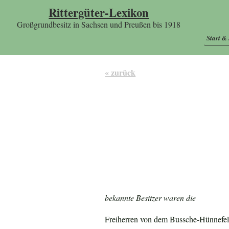
Rittergüter-Lexikon
Großgrundbesitz in Sachsen und Preußen bis 1918
Start &
« zurück
bekannte Besitzer waren die
Freiherren von dem Bussche-Hünnefeld