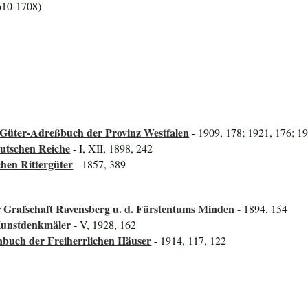
610-1708)
Güter-Adreßbuch der Provinz Westfalen
- 1909, 178; 1921, 176; 1
utschen Reiche
- I, XII, 1898, 242
hen Rittergüter
- 1857, 389
er Grafschaft Ravensberg u. d. Fürstentums Minden
- 1894, 154
Kunstdenkmäler
- V, 1928, 162
nbuch der Freiherrlichen Häuser
- 1914, 117, 122