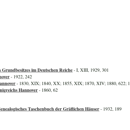
 Grundbesitzes im Deutschen Reiche
- I, XIII, 1929, 301
nover
- 1922, 242
Hannover
- 1830, XIX; 1840, XX; 1855, XIX; 1870, XIV; 1880, 622; 1
önigreichs Hannover
- 1860, 62
Genealogisches Taschenbuch der Gräflichen Häuser
- 1932, 189