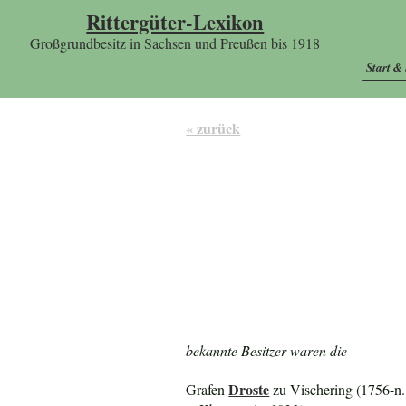
Rittergüter-Lexikon
Großgrundbesitz in Sachsen und Preußen bis 1918
Start &
« zurück
bekannte Besitzer waren die
Droste
Grafen
zu Vischering (1756-n.