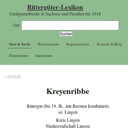
Rittergüter-Lexikon
Großgrundbesitz in Sachsen und Preußen bis 1918
Ort:
Start & Suche
Besitzersuche
Regionalsuche
Kontakt & Blog
Datenschutz
Impressum
« zurück
Kreyenribbe
Rittergut (bis 19. Jh., mit Beesten kombiniert)
sö. Lingen
Kreis Lingen
Niedergrafschaft Lingen