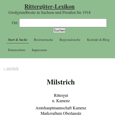
Rittergüter-Lexikon
Großgrundbesitz in Sachsen und Preußen bis 1918
Ort:
Start & Suche
Besitzersuche
Regionalsuche
Kontakt & Blog
Datenschutz
Impressum
« zurück
Milstrich
Rittergut
n. Kamenz
Amtshauptmannschaft Kamenz
Markgraftum Oberlausitz