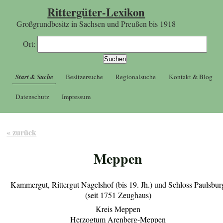
Rittergüter-Lexikon
Großgrundbesitz in Sachsen und Preußen bis 1918
Ort:
Start & Suche
Besitzersuche
Regionalsuche
Kontakt & Blog
Datenschutz
Impressum
« zurück
Meppen
Kammergut, Rittergut Nagelshof (bis 19. Jh.) und Schloss Paulsbur
(seit 1751 Zeughaus)
Kreis Meppen
Herzogtum Arenberg-Meppen