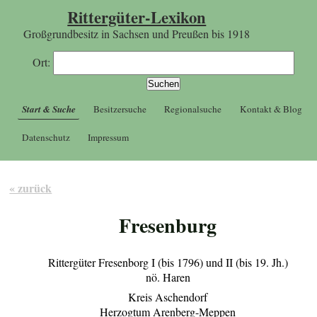
Rittergüter-Lexikon
Großgrundbesitz in Sachsen und Preußen bis 1918
Ort:
Start & Suche
Besitzersuche
Regionalsuche
Kontakt & Blog
Datenschutz
Impressum
« zurück
Fresenburg
Rittergüter Fresenborg I (bis 1796) und II (bis 19. Jh.)
nö. Haren
Kreis Aschendorf
Herzogtum Arenberg-Meppen