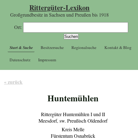
Rittergüter-Lexikon
Großgrundbesitz in Sachsen und Preußen bis 1918
Ort:
Start & Suche
Besitzersuche
Regionalsuche
Kontakt & Blog
Datenschutz
Impressum
« zurück
Huntemühlen
Rittergüter Huntemühlen I und II
Meesdorf, sw. Preußisch Oldendorf
Kreis Melle
Fürstentum Osnabrück