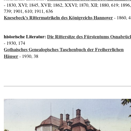
- 1830, XVI; 1845, XVII; 1862, XXVI; 1870, XII; 1880, 619; 1896
739; 1901, 610; 1911, 636
Knesebeck's Rittermatrikeln des Königreichs Hannover
- 1860, 
historische Literatur:
Die Rittersitze des Fürstentums Osnabrüc
- 1930, 174
Gothaisches Genealogisches Taschenbuch der Freiherrlichen
Häuser
- 1930, 38