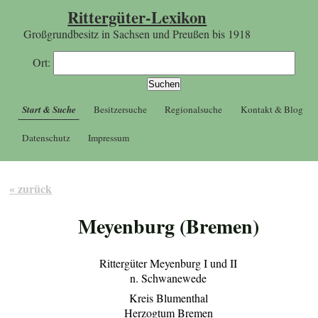
Rittergüter-Lexikon
Großgrundbesitz in Sachsen und Preußen bis 1918
Ort:
Start & Suche
Besitzersuche
Regionalsuche
Kontakt & Blog
Datenschutz
Impressum
« zurück
Meyenburg (Bremen)
Rittergüter Meyenburg I und II
n. Schwanewede
Kreis Blumenthal
Herzogtum Bremen