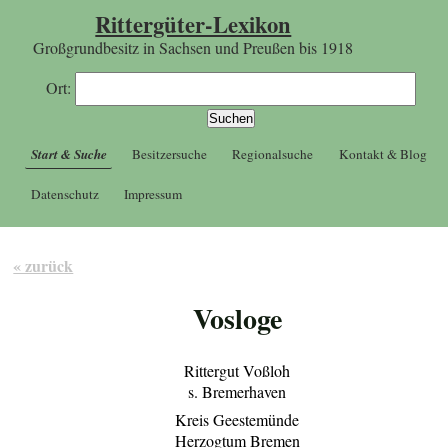
Rittergüter-Lexikon
Großgrundbesitz in Sachsen und Preußen bis 1918
Ort:
Start & Suche
Besitzersuche
Regionalsuche
Kontakt & Blog
Datenschutz
Impressum
« zurück
Vosloge
Rittergut Voßloh
s. Bremerhaven
Kreis Geestemünde
Herzogtum Bremen