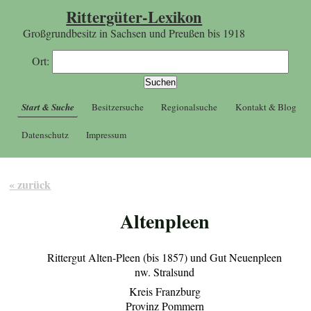
Rittergüter-Lexikon
Großgrundbesitz in Sachsen und Preußen bis 1918
Ort:
Start & Suche
Besitzersuche
Regionalsuche
Kontakt & Blog
Datenschutz
Impressum
« zurück
Altenpleen
Rittergut Alten-Pleen (bis 1857) und Gut Neuenpleen
nw. Stralsund
Kreis Franzburg
Provinz Pommern