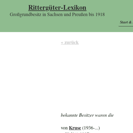
Rittergüter-Lexikon
Großgrundbesitz in Sachsen und Preußen bis 1918
Start &
« zurück
bekannte Besitzer waren die
Kruse
von
(1936-...)