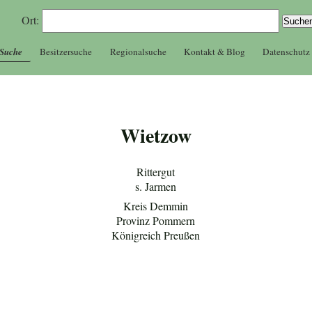
Ort:
 Suche
Besitzersuche
Regionalsuche
Kontakt & Blog
Datenschutz
Wietzow
Rittergut
s. Jarmen
Kreis Demmin
Provinz Pommern
Königreich Preußen