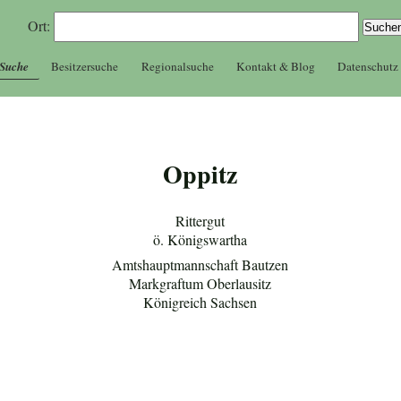
Ort:
 Suche
Besitzersuche
Regionalsuche
Kontakt & Blog
Datenschutz
Oppitz
Rittergut
ö. Königswartha
Amtshauptmannschaft Bautzen
Markgraftum Oberlausitz
Königreich Sachsen