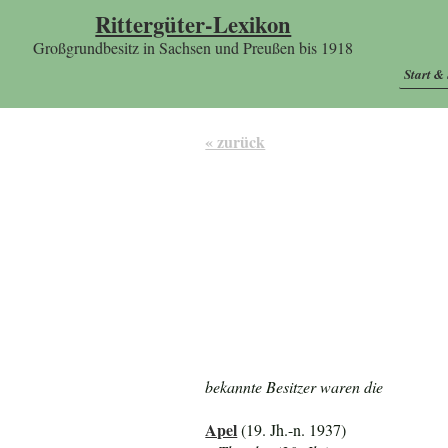
Rittergüter-Lexikon
Großgrundbesitz in Sachsen und Preußen bis 1918
Start &
« zurück
bekannte Besitzer waren die
Apel
(19. Jh.-n. 1937)