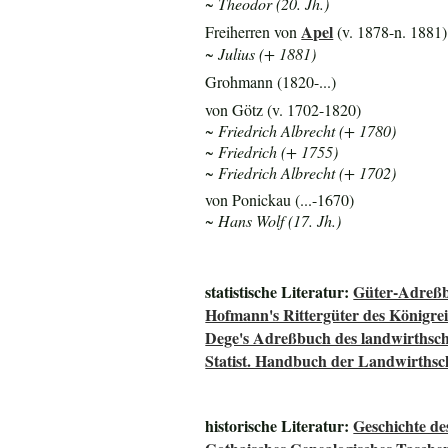
~ Theodor (20. Jh.)
Apel
Freiherren von
(v. 1878-n. 1881)
~ Julius (+ 1881)
Grohmann (1820-...)
von Götz (v. 1702-1820)
~ Friedrich Albrecht (+ 1780)
~ Friedrich (+ 1755)
~ Friedrich Albrecht (+ 1702)
von Ponickau (...-1670)
~ Hans Wolf (17. Jh.)
statistische Literatur:
Güter-Adreßb
Hofmann's Rittergüter des Königre
Dege's Adreßbuch des landwirthsch
Statist. Handbuch der Landwirthsc
historische Literatur:
Geschichte de