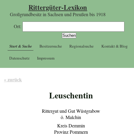
Rittergüter-Lexikon
Großgrundbesitz in Sachsen und Preußen bis 1918
Ort:
Start & Suche
Besitzersuche
Regionalsuche
Kontakt & Blog
Datenschutz
Impressum
« zurück
Leuschentin
Rittergut und Gut Wüstgrabow
ö. Malchin
Kreis Demmin
Provinz Pommern