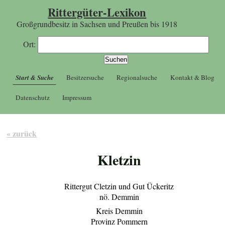
Rittergüter-Lexikon
Großgrundbesitz in Sachsen und Preußen bis 1918
Ort:
Start & Suche
Besitzersuche
Regionalsuche
Kontakt & Blog
Datenschutz
Impressum
« zurück
Kletzin
Rittergut Cletzin und Gut Ückeritz
nö. Demmin
Kreis Demmin
Provinz Pommern