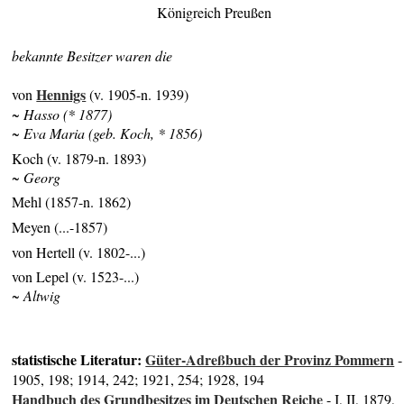
Königreich Preußen
bekannte Besitzer waren die
Hennigs
von
(v. 1905-n. 1939)
~ Hasso (* 1877)
~ Eva Maria (geb. Koch, * 1856)
Koch (v. 1879-n. 1893)
~ Georg
Mehl (1857-n. 1862)
Meyen (...-1857)
von Hertell (v. 1802-...)
von Lepel (v. 1523-...)
~ Altwig
statistische Literatur:
Güter-Adreßbuch der Provinz Pommern
-
1905, 198; 1914, 242; 1921, 254; 1928, 194
Handbuch des Grundbesitzes im Deutschen Reiche
- I, II, 1879,