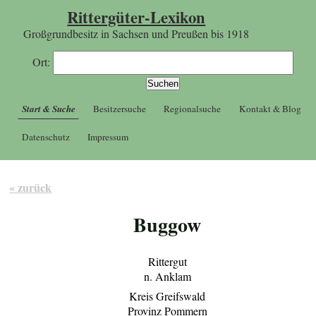
Rittergüter-Lexikon
Großgrundbesitz in Sachsen und Preußen bis 1918
Ort:
Start & Suche
Besitzersuche
Regionalsuche
Kontakt & Blog
Datenschutz
Impressum
« zurück
Buggow
Rittergut
n. Anklam
Kreis Greifswald
Provinz Pommern