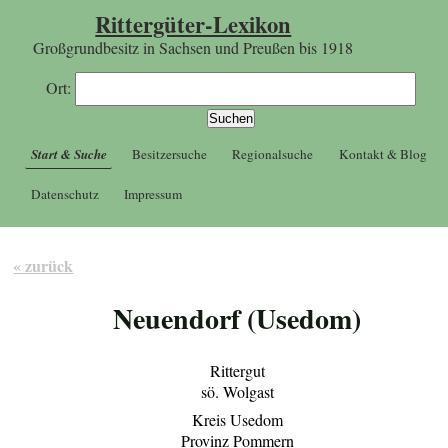
Rittergüter-Lexikon
Großgrundbesitz in Sachsen und Preußen bis 1918
Ort:
Start & Suche
Besitzersuche
Regionalsuche
Kontakt & Blog
Datenschutz
Impressum
« zurück
Neuendorf (Usedom)
Rittergut
sö. Wolgast
Kreis Usedom
Provinz Pommern