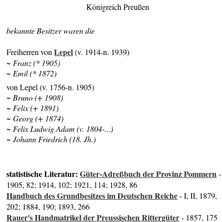
Königreich Preußen
bekannte Besitzer waren die
Lepel
Freiherren von
(v. 1914-n. 1939)
~ Franz (* 1905)
~ Emil (* 1872)
von Lepel (v. 1756-n. 1905)
~ Bruno (+ 1908)
~ Felix (+ 1891)
~ Georg (+ 1874)
~ Felix Ludwig Adam (v. 1804-...)
~ Johann Friedrich (18. Jh.)
statistische Literatur:
Güter-Adreßbuch der Provinz Pommern
-
1905, 82; 1914, 102; 1921, 114; 1928, 86
Handbuch des Grundbesitzes im Deutschen Reiche
- I, II, 1879,
202; 1884, 190; 1893, 266
Rauer's Handmatrikel der Preussischen Rittergüter
- 1857, 175